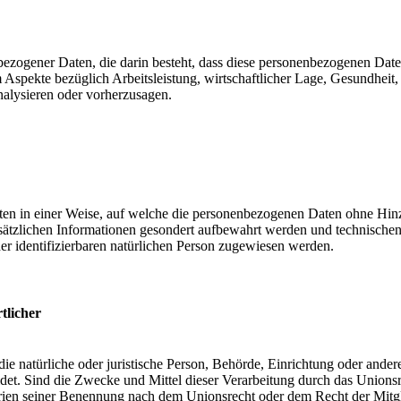
nenbezogener Daten, die darin besteht, dass diese personenbezogenen Da
Aspekte bezüglich Arbeitsleistung, wirtschaftlicher Lage, Gesundheit, p
nalysieren oder vorherzusagen.
en in einer Weise, auf welche die personenbezogenen Daten ohne Hinzu
sätzlichen Informationen gesondert aufbewahrt werden und technischen
der identifizierbaren natürlichen Person zugewiesen werden.
tlicher
 die natürliche oder juristische Person, Behörde, Einrichtung oder ande
et. Sind die Zwecke und Mittel dieser Verarbeitung durch das Unionsr
rien seiner Benennung nach dem Unionsrecht oder dem Recht der Mitg